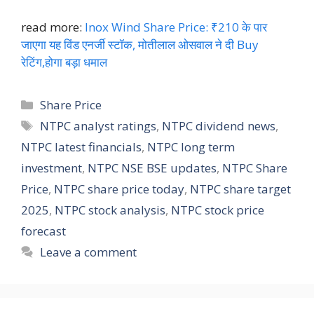
read more:
Inox Wind Share Price: ₹210 के पार
जाएगा यह विंड एनर्जी स्टॉक, मोतीलाल ओसवाल ने दी Buy
रेटिंग,होगा बड़ा धमाल
Categories
Share Price
Tags
NTPC analyst ratings
,
NTPC dividend news
,
NTPC latest financials
,
NTPC long term
investment
,
NTPC NSE BSE updates
,
NTPC Share
Price
,
NTPC share price today
,
NTPC share target
2025
,
NTPC stock analysis
,
NTPC stock price
forecast
Leave a comment