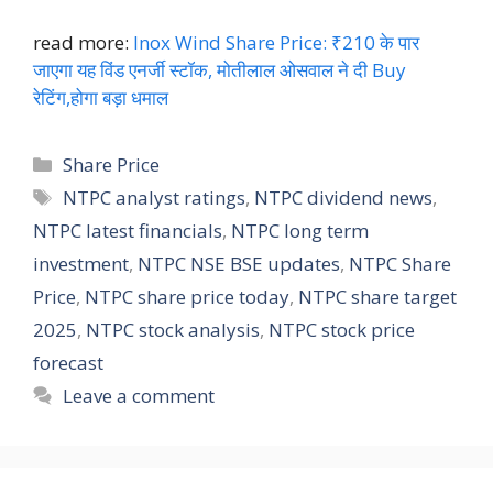
read more:
Inox Wind Share Price: ₹210 के पार
जाएगा यह विंड एनर्जी स्टॉक, मोतीलाल ओसवाल ने दी Buy
रेटिंग,होगा बड़ा धमाल
Categories
Share Price
Tags
NTPC analyst ratings
,
NTPC dividend news
,
NTPC latest financials
,
NTPC long term
investment
,
NTPC NSE BSE updates
,
NTPC Share
Price
,
NTPC share price today
,
NTPC share target
2025
,
NTPC stock analysis
,
NTPC stock price
forecast
Leave a comment